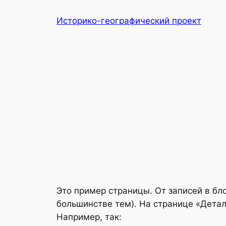
Перейти
Историко-географический проект
к
содержимому
Это пример страницы. От записей в бло
большинстве тем). На странице «Дета
Например, так: